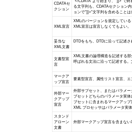
"<!CDATA"より始まり、"]]
CDATAセ
る文字列も、CDATAセクション内
クション
ョンで"]]>"文字列を含めること
XMLのバージョンを規定している
XML宣言
XML宣言は宣言しなくてもよい。
妥当な
DTDをもち、DTDに沿って記述さ
XML文書
XML文書の論理構造を記述する部
文書型宣
呼ばれる文法に沿って記述する。文書
言
マークア
要素型宣言、属性リスト宣言、エ
ップ宣言
外部サブセット、またはパラメー
外部マー
ブセットどちらのパラメータ実体
クアップ
ブセットに含まれるマークアップ
宣言
XML プロセッサはパラメータ実
スタンド
アローン
外部マークアップ宣言を含まない
文書