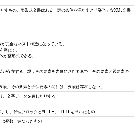
満たすもの。整形式文書はある一定の条件を満たすと「妥当」なXML文書
要素が完全なネスト構造になっている。
件を満たす。
実体が整形式である。
親が存在する。親はその要素を内側に含む要素で、その要素と親要素の
要素。その要素と子供要素の間には、要素は存在しない。
り、文字データを表したりする
字より、代理ブロックと#FFFE、#FFFFを除いたもの
個または複数、連なったもの