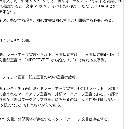
>"で終わる文字列。中身の"<"や"&"など、通常はマークアップを表すと認識され
で指定すると、文字"<"や"&"、そのものを表す。ただし、CDATAセクシ
は出来ない。
もの。指定する場合、XML文書はXML宣言より開始する必要がある。
れているXML文書。
分。マークアップ宣言からなる。文書型宣言は、「文書型定義(DTD)」と
型宣言は、"<!DOCTYPE" から始まり、">"で終わる文字列。
ンティティ宣言、記法宣言の4つの宣言の総称。
タエンティティ内に現れるマークアップ宣言。外部サブセット、内部サ
に含まれるマークアップ宣言も、外部マークアップ宣言である。内部サ
宣言が「外部マークアップ宣言」にあたるのは、妥当性を評価しない
体を読まないかもしれないからである。
XML文書。外部実体が存在するスタンドアローン文書は存在する。