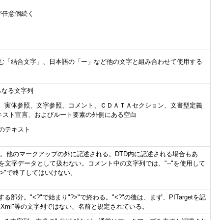
が任意個続く
む「結合文字」、日本語の「ー」など他の文字と組み合わせて使用する
らなる文字列
、実体参照、文字参照、コメント、ＣＤＡＴＡセクション、文書型定義
、テキスト宣言、およびルート要素の外側にある空白
のテキスト
わる文字列。他のマークアップの外に記述される。DTD内に記述される場合もあ
を文字データとして扱わない。コメント中の文字列では、"--"を使用して
->"で終了してはいけない。
分。"<?"で始まり"?>"で終わる。"<?"の後は、まず、PITargetを記
"XML""Xml"等の文字列ではない、名前と規定されている。