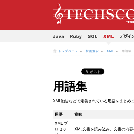
トップページ
→
技術解説
→
XML
→ 用語集
用語集
XML勧告などで定義されている用語をまとめ
用語
意味
XML プ
ロセッ
XML文書を読み込み、文書の内