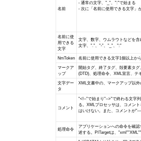
- 通常の文字、"_"、":"で始まる
名前
- 次に「名前に使用できる文字」
名前に使
文字、数字、ウムラウトなどを含
用できる
文字、"."、"-"、"_"、":"
文字
NmToken
名前に使用できる文字1個以上か
マークア
開始タグ、終了タグ、殻要素タグ
ップ
(DTD)、処理命令、XML宣言
文字デー
XML文書中の、マークアップ以外
タ
"<!--"で始まり"-->"で終
る。XMLプロセッサは、コメント
コメント
はいけない。また、コメントが"--
アプリケーションへの命令を確認する部
処理命令
述する。PITargetは、"xml"