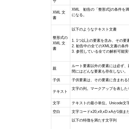
サ
XML 勧告の「整形式]の条件を
XML 文
になる。
書
以下のようなテキスト文書
整形式の
1. 1つ以上の要素を含み、その
XML 文
2. 勧告中の全てのXML文書の条
書
3. 参照している全ての解析可能
ルート要素以外の要素には必ず、
親
間にはどんな要素も存在しない。
子供
子供要素は、その要素に含まれる
文字の列。マークアップを表した
テキスト
文字
テキストの最小単位。Unicode文
空白
文字コードx20,x9,xD.xAが1
以下の特徴を満たす文字列