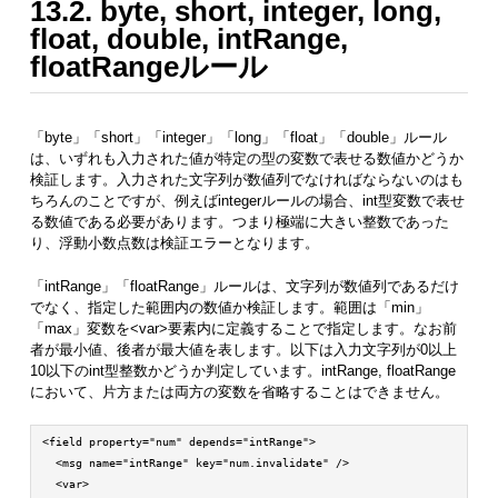
13.2. byte, short, integer, long,
float, double, intRange,
floatRangeルール
「byte」「short」「integer」「long」「float」「double」ルール
は、いずれも入力された値が特定の型の変数で表せる数値かどうか
検証します。入力された文字列が数値列でなければならないのはも
ちろんのことですが、例えばintegerルールの場合、int型変数で表せ
る数値である必要があります。つまり極端に大きい整数であった
り、浮動小数点数は検証エラーとなります。
「intRange」「floatRange」ルールは、文字列が数値列であるだけ
でなく、指定した範囲内の数値か検証します。範囲は「min」
「max」変数を<var>要素内に定義することで指定します。なお前
者が最小値、後者が最大値を表します。以下は入力文字列が0以上
10以下のint型整数かどうか判定しています。intRange, floatRange
において、片方または両方の変数を省略することはできません。
<field property="num" depends="intRange">

  <msg name="intRange" key="num.invalidate" />

  <var>
