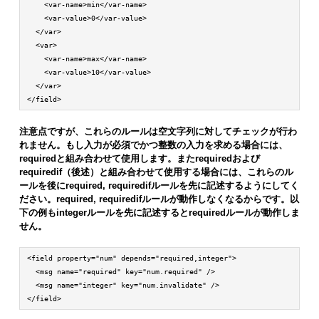
    <var-name>min</var-name>

    <var-value>0</var-value>

  </var>

  <var>

    <var-name>max</var-name>

    <var-value>10</var-value>

  </var>

</field>
注意点ですが、これらのルールは空文字列に対してチェックが行わ
れません。もし入力が必須でかつ整数の入力を求める場合には、
requiredと組み合わせて使用します。またrequiredおよび
requiredif（後述）と組み合わせて使用する場合には、これらのル
ールを後にrequired, requiredifルールを先に記述するようにしてく
ださい。required, requiredifルールが動作しなくなるからです。以
下の例もintegerルールを先に記述するとrequiredルールが動作しま
せん。
<field property="num" depends="required,integer">

  <msg name="required" key="num.required" />

  <msg name="integer" key="num.invalidate" />

</field>