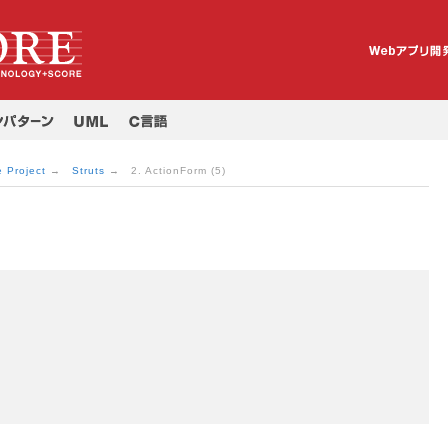
 Project
→
Struts
→ 2. ActionForm (5)