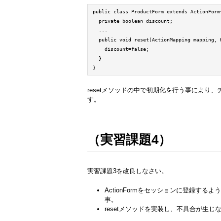
public class ProductForm extends ActionForm{
  private boolean discount;

  ...

  public void reset(ActionMapping mapping, 
    discount=false;

  }

}
resetメソッドの中で初期化を行う事によ
す。
（実習課題4）
実習課題3を改良しなさい。
ActionFormをセッションに登録
事。
resetメソッドを実装し、不具合が生