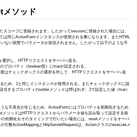
esetメソッド
で設定したスコープに登録されます。したがってsessionに登録された場合には、
は同じActionFormインスタンスが使用される事になります。またHTML
ていない状態でパラメータが送信されません。したがって以下のような不
を選択し、HTTPリクエストをサーバへ送る。
mのプロパティ（boolean型）にtrueが設定される。
今度はチェックボックスの選択を外して、HTTPリクエストをサーバへ送
れているため、2と同じインスタンスが使用される。またチェックボックスに該
するプロパティのsetterメソッドは呼ばれず、2で設定した値（true）
な不具合が生じるため、ActionFormにはプロパティを初期化するため
esetメソッドはHTTPリクエストからパラメータ値を読み取って設定する前
何らかの初期化をそのタイミングで行いたい場合には、resetメソッドをオーバ
nMappingとHttpServletRequestは、Actionクラスのexecuteメ