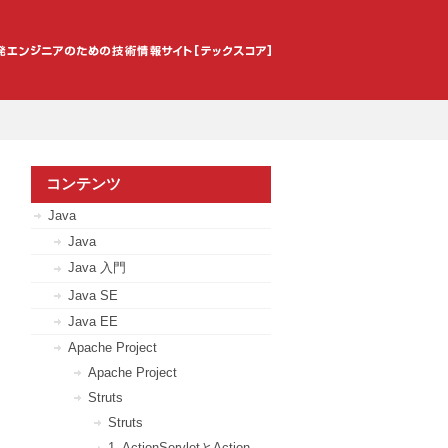
コンテンツ
Java
Java
Java 入門
Java SE
Java EE
Apache Project
Apache Project
Struts
Struts
1. ActionServletとAction