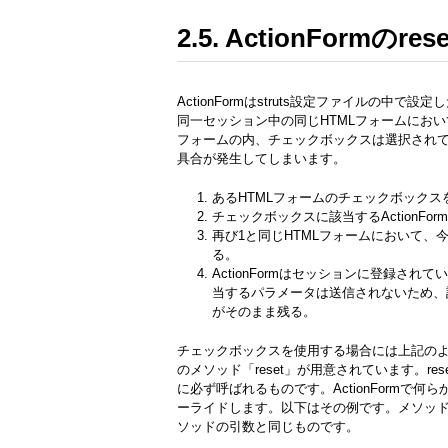
2.5. ActionFormのr
ActionFormはstruts設定ファイルの中
同一セッション中の同じHTMLフォームにおいて
フォームの内、チェックボックスは選択され
具合が発生してしまいます。
あるHTMLフォームのチェックボックス
チェックボックスに該当するActionFor
再び1と同じHTMLフォームにおいて、
る。
ActionFormはセッションに登録さ
当するパラメータは送信されないため、該当
がそのまま残る。
チェックボックスを使用する場合には上記のよう
のメソッド「reset」が用意されています。r
に必ず呼ばれるものです。ActionFormで
ーライドします。以下はその例です。メソッドの引数Actio
ソッドの引数と同じものです。