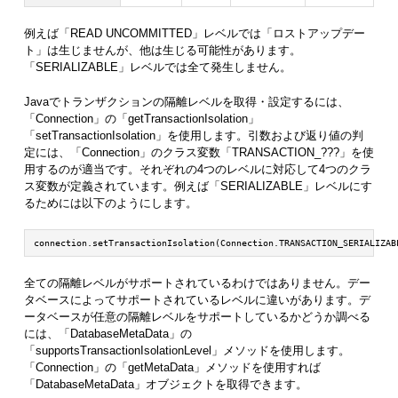
例えば「READ UNCOMMITTED」レベルでは「ロストアップデー
ト」は生じませんが、他は生じる可能性があります。
「SERIALIZABLE」レベルでは全て発生しません。
Javaでトランザクションの隔離レベルを取得・設定するには、
「Connection」の「getTransactionIsolation」
「setTransactionIsolation」を使用します。引数および返り値の判
定には、「Connection」のクラス変数「TRANSACTION_???」を使
用するのが適当です。それぞれの4つのレベルに対応して4つのクラ
ス変数が定義されています。例えば「SERIALIZABLE」レベルにす
るためには以下のようにします。
connection.setTransactionIsolation(Connection.TRANSACTION_SERIALIZAB
全ての隔離レベルがサポートされているわけではありません。デー
タベースによってサポートされているレベルに違いがあります。デ
ータベースが任意の隔離レベルをサポートしているかどうか調べる
には、「DatabaseMetaData」の
「supportsTransactionIsolationLevel」メソッドを使用します。
「Connection」の「getMetaData」メソッドを使用すれば
「DatabaseMetaData」オブジェクトを取得できます。