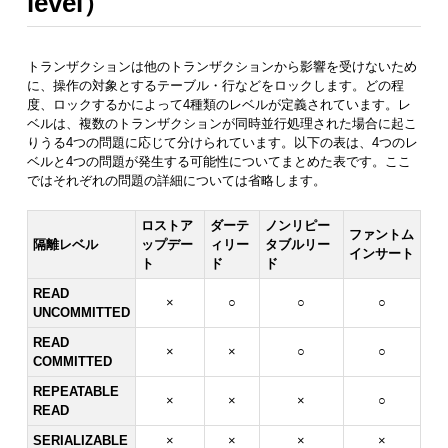
level）
トランザクションは他のトランザクションから影響を受けないため
に、操作の対象とするテーブル・行などをロックします。どの程
度、ロックするかによって4種類のレベルが定義されています。レ
ベルは、複数のトランザクションが同時並行処理された場合に起こ
りうる4つの問題に応じて分けられています。以下の表は、4つのレ
ベルと4つの問題が発生する可能性についてまとめた表です。ここ
ではそれぞれの問題の詳細については省略します。
ロストア
ダーテ
ノンリピー
ファントム
隔離レベル
ップデー
ィリー
タブルリー
インサート
ト
ド
ド
READ
×
○
○
○
UNCOMMITTED
READ
×
×
○
○
COMMITTED
REPEATABLE
×
×
×
○
READ
SERIALIZABLE
×
×
×
×