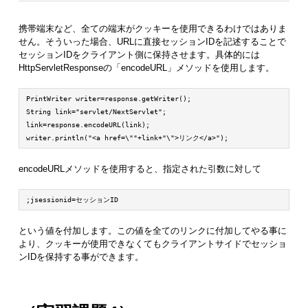
携帯端末など、全ての端末がクッキーを使用できるわけではありま
せん。そういった場合、URLに直接セッションIDを記述することで
セッションIDをクライアント側に保持させます。具体的には
HttpServletResponseの「encodeURL」メソッドを使用します。
PrintWriter writer=response.getWriter();

String link="servlet/NextServlet";

link=response.encodeURL(link);

writer.println("<a href=\""+link+"\">リンク</a>");
encodeURLメソッドを使用すると、指定された引数に対して
;jsessionid=セッションID
という値を付加します。この値を全てのリンクに付加してやる事に
より、クッキーが使用できなくてもクライアントサイドでセッショ
ンIDを保持する事ができます。