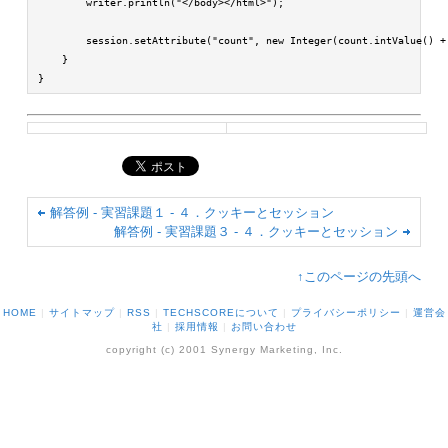
        writer.println("</body></html>");

        session.setAttribute("count", new Integer(count.intValue() + 
    }

}
解答例 - 実習課題１ - ４．クッキーとセッション
解答例 - 実習課題３ - ４．クッキーとセッション
↑このページの先頭へ
HOME
|
サイトマップ
|
RSS
|
TECHSCOREについて
|
プライバシーポリシー
|
運営会
社
|
採用情報
|
お問い合わせ
copyright (c) 2001 Synergy Marketing, Inc.