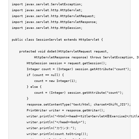
import javax.servlet.ServletException;

import javax.servlet.http.HttpServlet;

import javax.servlet.http.HttpServletRequest;

import javax.servlet.http.HttpServletResponse;

import javax.servlet.http.HttpSession;

public class SessionServlet extends HttpServlet {

    protected void doGet(HttpServletRequest request,

            HttpServletResponse response) throws ServletException, IO
        HttpSession session = request.getSession();

        Integer count = (Integer) session.getAttribute("count");

        if (count == null) {

            count = new Integer(1);

        } else {

            count = (Integer) session.getAttribute("count");

        }

        response.setContentType("text/html; charset=Shift_JIS");

        PrintWriter writer = response.getWriter();

        writer.println("<html><head><title>Servlet4章Exercise2</title
        writer.println("</head><body>");

        writer.println("カウンタ:");

        writer.println(count.toString());
