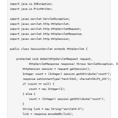
import java.io.IOException;

import java.io.PrintWriter;

import javax.servlet.ServletException;

import javax.servlet.http.HttpServlet;

import javax.servlet.http.HttpServletRequest;

import javax.servlet.http.HttpServletResponse;

import javax.servlet.http.HttpSession;

public class SessionServlet extends HttpServlet {

    protected void doGet(HttpServletRequest request,

            HttpServletResponse response) throws ServletException, IO
        HttpSession session = request.getSession();

        Integer count = (Integer) session.getAttribute("count");

        response.setContentType("text/html; charset=Shift_JIS");

        if (count == null) {

            count = new Integer(1);

        } else {

            count = (Integer) session.getAttribute("count");

        }

        String link = new String("servlet4-4");

        link = response.encodeURL(link);
