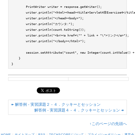
        PrintWriter writer = response.getWriter();

        writer.println("<html><head><title>Servlet4章Exercise4</title
        writer.println("</head><body>");

        writer.println("カウンタ:");

        writer.println(count.toString());

        writer.println("<br><a href=\"" + link + "\">リンク</a>");

        writer.println("</body></html>");

        session.setAttribute("count", new Integer(count.intValue() + 
    }

}
解答例 - 実習課題２ - ４．クッキーとセッション
解答例 - 実習課題４ - ４．クッキーとセッション
↑このページの先頭へ
HOME
|
サイトマップ
|
RSS
|
TECHSCOREについて
|
プライバシーポリシー
|
運営会