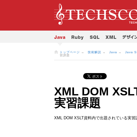
トップページ
→
技術解説
→
Java
→
Java 
習課題
XML DOM XSLT(
実習課題
XML DOM XSLT資料内で出題されている実