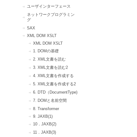
ユーザインターフェース
ネットワークプログラミン
グ
SAX
XML DOM XSLT
XML DOM XSLT
1. DOMの基礎
2. XML文書を読む
3. XML文書を読む2
4. XML文書を作成する
5. XML文書を作成する2
6. DTD（DocumentType)
7. DOMと名前空間
8. Transformer
9. JAXB(1)
10．JAXB(2)
11．JAXB(3)