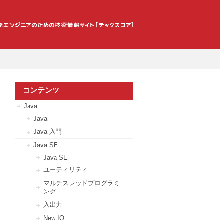
コンテンツ
Java
Java
Java 入門
Java SE
Java SE
ユーティリティ
マルチスレッドプログラミ
ング
入出力
New IO