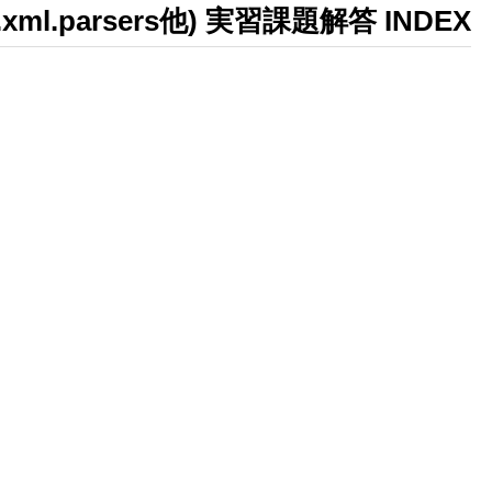
x.xml.parsers他) 実習課題解答 INDEX