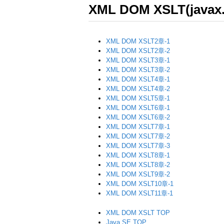
XML DOM XSLT(java
XML DOM XSLT2章-1
XML DOM XSLT2章-2
XML DOM XSLT3章-1
XML DOM XSLT3章-2
XML DOM XSLT4章-1
XML DOM XSLT4章-2
XML DOM XSLT5章-1
XML DOM XSLT6章-1
XML DOM XSLT6章-2
XML DOM XSLT7章-1
XML DOM XSLT7章-2
XML DOM XSLT7章-3
XML DOM XSLT8章-1
XML DOM XSLT8章-2
XML DOM XSLT9章-2
XML DOM XSLT10章-1
XML DOM XSLT11章-1
XML DOM XSLT TOP
Java SE TOP