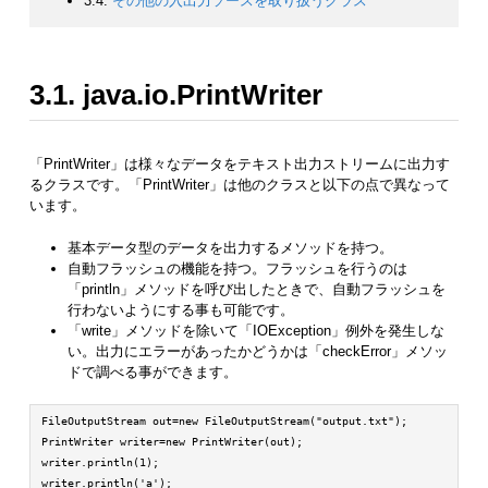
3.4.
その他の入出力ソースを取り扱うクラス
3.1. java.io.PrintWriter
「PrintWriter」は様々なデータをテキスト出力ストリームに出力す
るクラスです。「PrintWriter」は他のクラスと以下の点で異なって
います。
基本データ型のデータを出力するメソッドを持つ。
自動フラッシュの機能を持つ。フラッシュを行うのは
「println」メソッドを呼び出したときで、自動フラッシュを
行わないようにする事も可能です。
「write」メソッドを除いて「IOException」例外を発生しな
い。出力にエラーがあったかどうかは「checkError」メソッ
ドで調べる事ができます。
FileOutputStream out=new FileOutputStream("output.txt");

PrintWriter writer=new PrintWriter(out);

writer.println(1);

writer.println('a');
