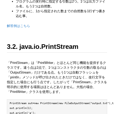
プログラムの実行時に指定する引数は2つ。1つは出力ファイ
ル名。もう1つは自然数。
ファイルに、1から指定された数までの自然数を1行ずつ書き
込む事。
解答例はこちら
3.2. java.io.PrintStream
「PrintStream」は「PrintWriter」とほとんど同じ機能を提供するク
ラスです。違う点は2点で、1つはコンストラクタの引数の取るのは
「OutputStream」だけである点。もう1つは自動フラッシュを
「println」メソッドが呼び出されたときだけではなく、改行文字を
指定した場合にも行う点です。したがって「PrintStream」クラスを
明示的に使用する場面はほとんどありません。大抵の場合、
「PrintWriter」クラスを使用します。
PrintStream out=new PrintStream(new FileOutputStream("output.txt"),tr
out.println(1);

out.println('a');
