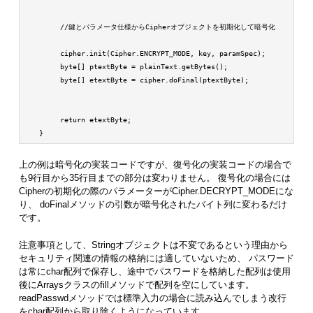
        //鍵とパラメータ仕様からCipherオブジェクトを初期化して暗号化

        cipher.init(Cipher.ENCRYPT_MODE, key, paramSpec);

        byte[] ptextByte = plainText.getBytes();

        byte[] etextByte = cipher.doFinal(ptextByte);

        return etextByte;

上の例は暗号化の実装コードですが、復号化の実装コードの場合で
も9行目から35行目までの部分は変わりません。 復号化の場合には
Cipherの初期化の際のパラメーターがCipher.DECRYPT_MODEにな
り、 doFinalメソッドの引数が暗号化されたバイト列に変わるだけ
です。
注意事項として、Stringオブジェクトは不変であるという理由から
セキュリティ関連の情報の格納には適していないため、 パスワード
は常にchar配列で保存し、途中でパスワードを格納した配列は使用
後にArraysクラスのfillメソッドで配列を空にしています。
readPasswdメソッドでは標準入力の場合に読み込んでしまう改行
をchar配列から取り除くようになっています。