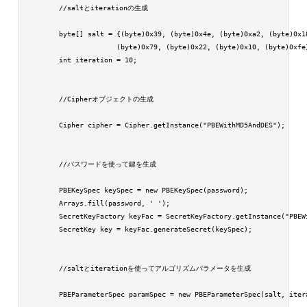
        //saltとiterationの生成

        byte[] salt = {(byte)0x39, (byte)0x4e, (byte)0xa2, (byte)0x18
                      (byte)0x79, (byte)0x22, (byte)0x10, (byte)0xfe}
        int iteration = 10;

        //Cipherオブジェクトの生成

        Cipher cipher = Cipher.getInstance("PBEWithMD5AndDES");

        //パスワードを使って鍵を生成

        PBEKeySpec keySpec = new PBEKeySpec(password);

        Arrays.fill(password, ' ');

        SecretKeyFactory keyFac = SecretKeyFactory.getInstance("PBEWi
        SecretKey key = keyFac.generateSecret(keySpec);

        //saltとiterationを使ってアルゴリズムパラメータを生成

        PBEParameterSpec paramSpec = new PBEParameterSpec(salt, itera