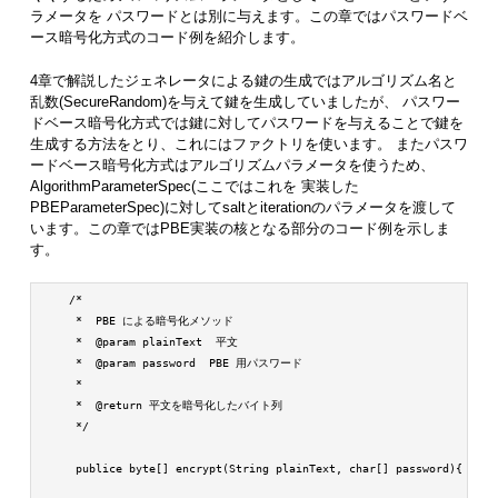
ラメータを パスワードとは別に与えます。この章ではパスワードベ
ース暗号化方式のコード例を紹介します。
4章で解説したジェネレータによる鍵の生成ではアルゴリズム名と
乱数(SecureRandom)を与えて鍵を生成していましたが、 パスワー
ドベース暗号化方式では鍵に対してパスワードを与えることで鍵を
生成する方法をとり、これにはファクトリを使います。 またパスワ
ードベース暗号化方式はアルゴリズムパラメータを使うため、
AlgorithmParameterSpec(ここではこれを 実装した
PBEParameterSpec)に対してsaltとiterationのパラメータを渡して
います。この章ではPBE実装の核となる部分のコード例を示しま
す。
    /*

     *  PBE による暗号化メソッド

     *  @param plainText  平文

     *  @param password  PBE 用パスワード

     *

     *  @return 平文を暗号化したバイト列

     */

     publice byte[] encrypt(String plainText, char[] password){
