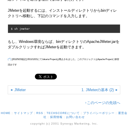
JMeterを起動するには、インストールディレクトリからbinディレ
クトリへ移動し、下記のコマンドを入力します。
もし、Windows環境ならば、binディレクトリのApacheJMeter.jarを
ダブルクリックすればJMeterを起動できます。
1
[2012/5/23追記] 2011/12/21にてJakarta Projectは廃止されました。このプロジェクトはApache Projectに移管
済みです
JMeter
1. JMeterの基本 (2)
↑このページの先頭へ
HOME
|
サイトマップ
|
RSS
|
TECHSCOREについて
|
プライバシーポリシー
|
運営会
社
|
採用情報
|
お問い合わせ
copyright (c) 2001 Synergy Marketing, Inc.