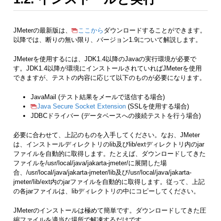
JMeterの最新版は、
ここから
ダウンロードすることができます。
以降では、断りの無い限り、バージョン1.9について解説します。
JMeterを使用するには、JDK1.4以降のJavaの実行環境が必要で
す。JDK1.4以降が環境にインストールされていればJMeterを使用
できますが、テストの内容に応じて以下のものが必要になります。
JavaMail (テスト結果をメールで送信する場合)
Java Secure Socket Extension
(SSLを使用する場合)
JDBCドライバー (データベースへの接続テストを行う場合)
必要に合わせて、上記のものを入手してください。なお、JMeter
は、インストールディレクトリのlib及びlib/extディレクトリ内のjar
ファイルを自動的に取得します。たとえば、ダウンロードしてきた
ファイルを/usr/local/java/jakarta-jmeter/に展開した場
合、/usr/local/java/jakarta-jmeter/lib及び/usr/local/java/jakarta-
jmeter/lib/ext内のjarファイルを自動的に取得します。従って、上記
の各jarファイルは、libディレクトリの中にコピーしてください。
JMeterのインストールは極めて簡単です。ダウンロードしてきた圧
縮ファイルを適当な場所で解凍するだけです。