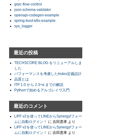
grpc-flow-control
json-schema-validator
openapi-codegen-example
spring-boot-k8s-example
sys_logger
最近の投稿
TECHSCORE BLOG をリニューアルしま
した
パフォーマンスを考慮したIndex定義設計
品質とは
ITP 1.0 から 2.3+α までの解説
Pythonで始めるアルゴレイヴ入門
最近のコメント
LIFF v2を使ってLINEからSynergy!フォー
ムに自動ログイン！
に
吉田憲孝
より
LIFF v2を使ってLINEからSynergy!フォー
ムに自動ログイン！
に
吉田憲孝
より