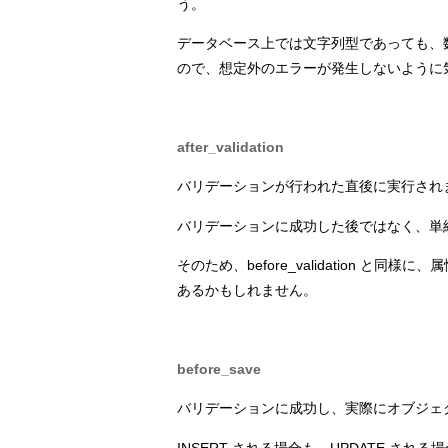
う。
データベース上では文字列型であっても、数
ので、想定外のエラーが発生しないように
after_validation
バリデーションが行われた直後に実行され
バリデーションに成功した後ではなく、単
そのため、before_validation と
あるかもしれません。
before_save
バリデーションに成功し、実際にオブジェ
INSERT される場合も、UPDATE され