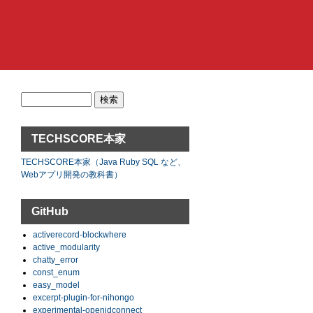
検
索:
TECHSCORE本家
TECHSCORE本家（Java Ruby SQL など、
Webアプリ開発の教科書）
GitHub
activerecord-blockwhere
active_modularity
chatty_error
const_enum
easy_model
excerpt-plugin-for-nihongo
experimental-openidconnect