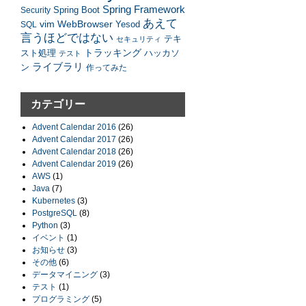
Spring Framework
Security
Spring Boot
あえて
vim
WebBrowser
SQL
Yesod
言うほどではない
テキ
セキュリティ
トラッキング
スト処理
ハッカソ
テスト
ライブラリ
ン
作ってみた
カテゴリー
Advent Calendar 2016
(26)
Advent Calendar 2017
(26)
Advent Calendar 2018
(26)
Advent Calendar 2019
(26)
AWS
(1)
Java
(7)
Kubernetes
(3)
PostgreSQL
(8)
Python
(3)
イベント
(1)
お知らせ
(3)
その他
(6)
データマイニング
(3)
テスト
(1)
プログラミング
(5)