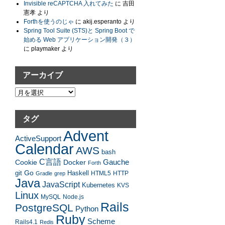
Invisible reCAPTCHA 入れてみた
に
吉田
憲孝
より
Forthを使うのじゃ
に
akij.esperanto
より
Spring Tool Suite (STS)と Spring Boot で
始める Web アプリケーション開発（３）
に
playmaker
より
アーカイブ
ア
ー
カ
タグ
イ
Advent
ブ
ActiveSupport
Calendar
AWS
bash
C言語
Gauche
Cookie
Docker
Forth
Go
Haskell
git
HTML5
HTTP
Gradle
grep
Java
JavaScript
Kubernetes
KVS
Linux
MySQL
Node.js
Rails
PostgreSQL
Python
Ruby
Scheme
Rails4.1
Redis