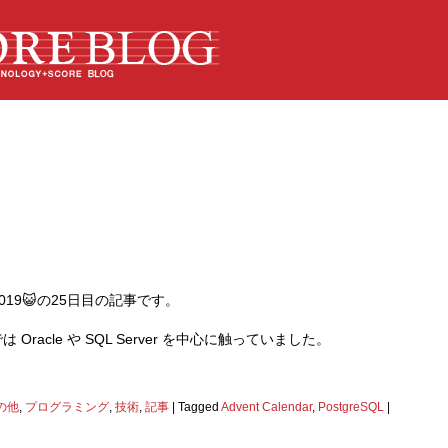
ar 2019😺の25日目の記事です。
acle や SQL Server を中心に触っていました。
の他
,
プログラミング
,
技術
,
記事
|
Tagged
Advent Calendar
,
PostgreSQL
|