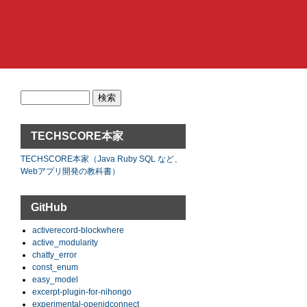
検
索:
TECHSCORE本家
TECHSCORE本家（Java Ruby SQL など、
Webアプリ開発の教科書）
GitHub
activerecord-blockwhere
active_modularity
chatty_error
const_enum
easy_model
excerpt-plugin-for-nihongo
experimental-openidconnect