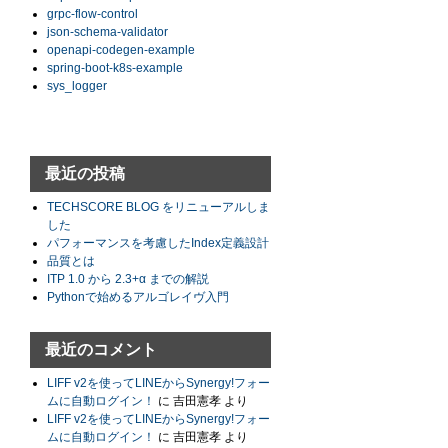
grpc-flow-control
json-schema-validator
openapi-codegen-example
spring-boot-k8s-example
sys_logger
最近の投稿
TECHSCORE BLOG をリニューアルしま
した
パフォーマンスを考慮したIndex定義設計
品質とは
ITP 1.0 から 2.3+α までの解説
Pythonで始めるアルゴレイヴ入門
最近のコメント
LIFF v2を使ってLINEからSynergy!フォー
ムに自動ログイン！
に
吉田憲孝
より
LIFF v2を使ってLINEからSynergy!フォー
ムに自動ログイン！
に
吉田憲孝
より