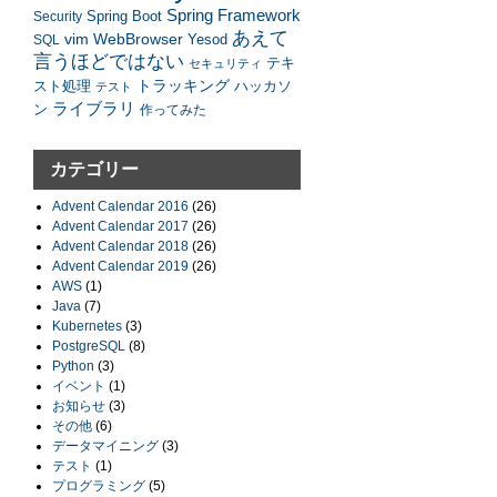
Spring Framework
Security
Spring Boot
あえて
vim
WebBrowser
SQL
Yesod
言うほどではない
テキ
セキュリティ
トラッキング
スト処理
ハッカソ
テスト
ライブラリ
ン
作ってみた
カテゴリー
Advent Calendar 2016
(26)
Advent Calendar 2017
(26)
Advent Calendar 2018
(26)
Advent Calendar 2019
(26)
AWS
(1)
Java
(7)
Kubernetes
(3)
PostgreSQL
(8)
Python
(3)
イベント
(1)
お知らせ
(3)
その他
(6)
データマイニング
(3)
テスト
(1)
プログラミング
(5)