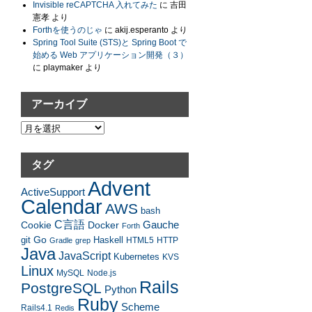
Invisible reCAPTCHA 入れてみた
に
吉田
憲孝
より
Forthを使うのじゃ
に
akij.esperanto
より
Spring Tool Suite (STS)と Spring Boot で
始める Web アプリケーション開発（３）
に
playmaker
より
アーカイブ
ア
ー
カ
タグ
イ
Advent
ブ
ActiveSupport
Calendar
AWS
bash
C言語
Gauche
Cookie
Docker
Forth
Go
Haskell
git
HTML5
HTTP
Gradle
grep
Java
JavaScript
Kubernetes
KVS
Linux
MySQL
Node.js
Rails
PostgreSQL
Python
Ruby
Scheme
Rails4.1
Redis