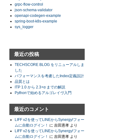
grpc-flow-control
json-schema-validator
openapi-codegen-example
spring-boot-k8s-example
sys_logger
最近の投稿
TECHSCORE BLOG をリニューアルしま
した
パフォーマンスを考慮したIndex定義設計
品質とは
ITP 1.0 から 2.3+α までの解説
Pythonで始めるアルゴレイヴ入門
最近のコメント
LIFF v2を使ってLINEからSynergy!フォー
ムに自動ログイン！
に
吉田憲孝
より
LIFF v2を使ってLINEからSynergy!フォー
ムに自動ログイン！
に
吉田憲孝
より