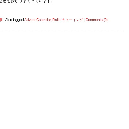
恩恵を授かりまくっています。
事
|
Also tagged
Advent Calendar
,
Rails
,
キューイング
|
Comments (0)