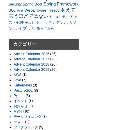
Spring Framework
Security
Spring Boot
あえて
vim
WebBrowser
SQL
Yesod
言うほどではない
テキ
セキュリティ
トラッキング
スト処理
ハッカソ
テスト
ライブラリ
ン
作ってみた
カテゴリー
Advent Calendar 2016
(26)
Advent Calendar 2017
(26)
Advent Calendar 2018
(26)
Advent Calendar 2019
(26)
AWS
(1)
Java
(7)
Kubernetes
(3)
PostgreSQL
(8)
Python
(3)
イベント
(1)
お知らせ
(3)
その他
(6)
データマイニング
(3)
テスト
(1)
プログラミング
(5)