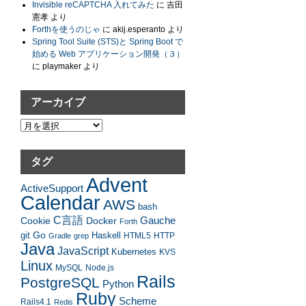
Invisible reCAPTCHA 入れてみた
に
吉田
憲孝
より
Forthを使うのじゃ
に
akij.esperanto
より
Spring Tool Suite (STS)と Spring Boot で
始める Web アプリケーション開発（３）
に
playmaker
より
アーカイブ
ア
ー
カ
タグ
イ
Advent
ブ
ActiveSupport
Calendar
AWS
bash
C言語
Gauche
Cookie
Docker
Forth
Go
Haskell
git
HTML5
HTTP
Gradle
grep
Java
JavaScript
Kubernetes
KVS
Linux
MySQL
Node.js
Rails
PostgreSQL
Python
Ruby
Scheme
Rails4.1
Redis