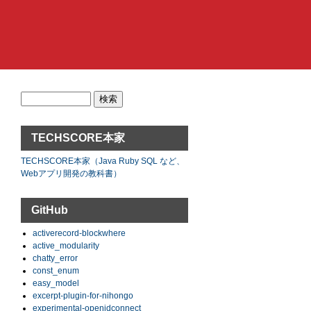
検
索:
TECHSCORE本家
TECHSCORE本家（Java Ruby SQL など、
Webアプリ開発の教科書）
GitHub
activerecord-blockwhere
active_modularity
chatty_error
const_enum
easy_model
excerpt-plugin-for-nihongo
experimental-openidconnect