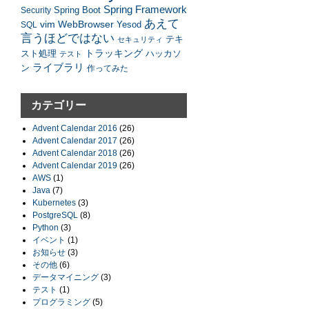
Spring Framework
Security
Spring Boot
あえて
vim
WebBrowser
SQL
Yesod
言うほどではない
テキ
セキュリティ
トラッキング
スト処理
ハッカソ
テスト
ライブラリ
ン
作ってみた
カテゴリー
Advent Calendar 2016
(26)
Advent Calendar 2017
(26)
Advent Calendar 2018
(26)
Advent Calendar 2019
(26)
AWS
(1)
Java
(7)
Kubernetes
(3)
PostgreSQL
(8)
Python
(3)
イベント
(1)
お知らせ
(3)
その他
(6)
データマイニング
(3)
テスト
(1)
プログラミング
(5)