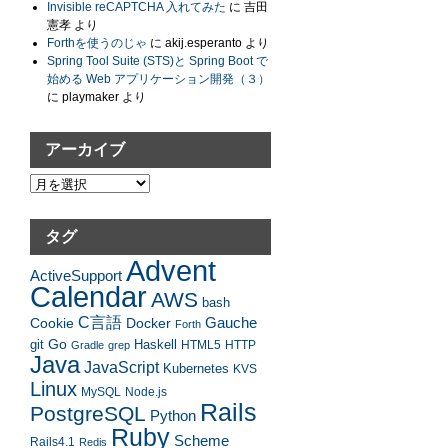
Invisible reCAPTCHA 入れてみた
に
吉田
憲孝
より
Forthを使うのじゃ
に
akij.esperanto
より
Spring Tool Suite (STS)と Spring Boot で
始める Web アプリケーション開発（３）
に
playmaker
より
アーカイブ
ア
ー
カ
タグ
イ
Advent
ブ
ActiveSupport
Calendar
AWS
bash
C言語
Gauche
Cookie
Docker
Forth
Go
Haskell
git
HTML5
HTTP
Gradle
grep
Java
JavaScript
Kubernetes
KVS
Linux
MySQL
Node.js
Rails
PostgreSQL
Python
Ruby
Scheme
Rails4.1
Redis