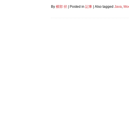
By
横部 径
|
Posted in
記事
|
Also tagged
Java
,
Moc