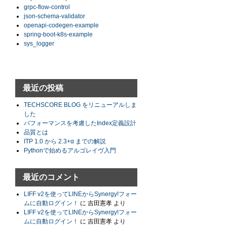
grpc-flow-control
json-schema-validator
openapi-codegen-example
spring-boot-k8s-example
sys_logger
最近の投稿
TECHSCORE BLOG をリニューアルしま
した
パフォーマンスを考慮したIndex定義設計
品質とは
ITP 1.0 から 2.3+α までの解説
Pythonで始めるアルゴレイヴ入門
最近のコメント
LIFF v2を使ってLINEからSynergy!フォー
ムに自動ログイン！
に
吉田憲孝
より
LIFF v2を使ってLINEからSynergy!フォー
ムに自動ログイン！
に
吉田憲孝
より