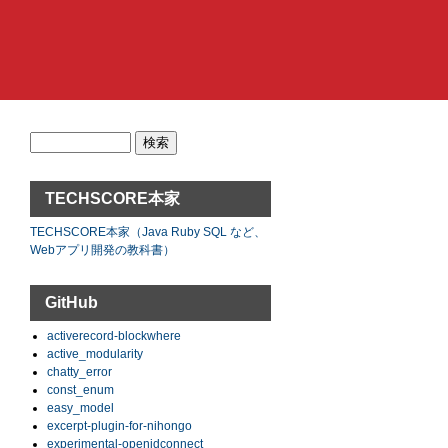
検
索:
TECHSCORE本家
TECHSCORE本家（Java Ruby SQL など、
Webアプリ開発の教科書）
GitHub
activerecord-blockwhere
active_modularity
chatty_error
const_enum
easy_model
excerpt-plugin-for-nihongo
experimental-openidconnect