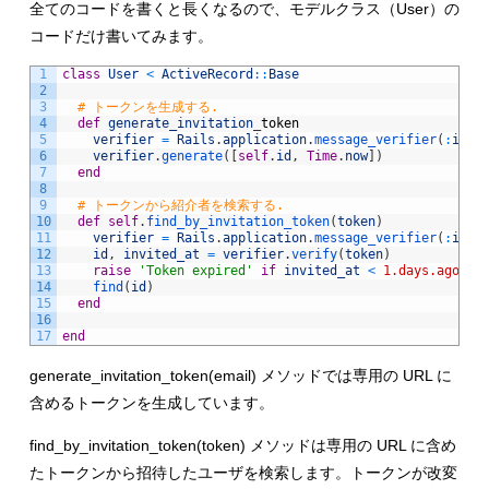
全てのコードを書くと長くなるので、モデルクラス（User）の
コードだけ書いてみます。
1
class
User
<
ActiveRecord
::
Base
2
3
# トークンを生成する.
4
def
generate_invitation
_
token
5
verifier
=
Rails
.
application
.
message_verifier
(
:
invi
6
verifier
.
generate
(
[
self
.
id
,
Time
.
now
]
)
7
end
8
9
# トークンから紹介者を検索する.
10
def
self
.
find_by_invitation_token
(
token
)
11
verifier
=
Rails
.
application
.
message_verifier
(
:
invi
12
id
,
invited_at
=
verifier
.
verify
(
token
)
13
raise
'Token expired'
if
invited_at
<
1.days.ago
#
14
find
(
id
)
15
end
16
17
end
generate_invitation_token(email) メソッドでは専用の URL に
含めるトークンを生成しています。
find_by_invitation_token(token) メソッドは専用の URL に含め
たトークンから招待したユーザを検索します。トークンが改変