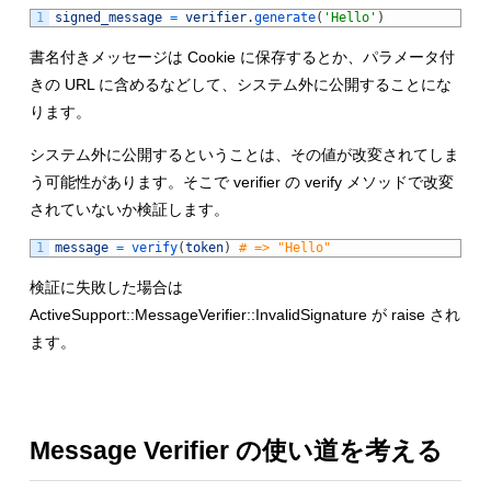
1
signed_message
=
verifier
.
generate
(
'Hello'
)
書名付きメッセージは Cookie に保存するとか、パラメータ付
きの URL に含めるなどして、システム外に公開することにな
ります。
システム外に公開するということは、その値が改変されてしま
う可能性があります。そこで verifier の verify メソッドで改変
されていないか検証します。
1
message
=
verify
(
token
)
# => "Hello"
検証に失敗した場合は
ActiveSupport::MessageVerifier::InvalidSignature が raise され
ます。
Message Verifier の使い道を考える