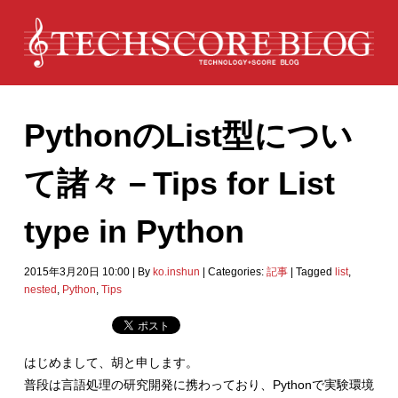
PythonのList型につい
て諸々－Tips for List
type in Python
2015年3月20日 10:00
|
By
ko.inshun
|
Categories:
記事
|
Tagged
list
,
nested
,
Python
,
Tips
はじめまして、胡と申します。
普段は言語処理の研究開発に携わっており、Pythonで実験環境