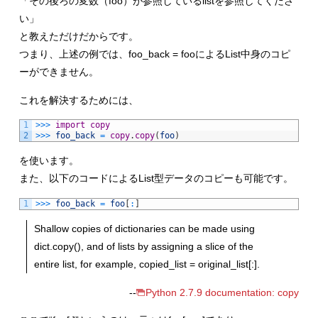
「その後ろの変数（foo）が参照しているlistを参照してくださ
い」
と教えただけだからです。
つまり、上述の例では、foo_back = fooによるList中身のコピ
ーができません。
これを解決するためには、
1
>>>
import
copy
2
>>>
foo_back
=
copy
.
copy
(
foo
)
を使います。
また、以下のコードによるList型データのコピーも可能です。
1
>>>
foo_back
=
foo
[
:
]
Shallow copies of dictionaries can be made using
dict.copy(), and of lists by assigning a slice of the
entire list, for example, copied_list = original_list[:].
--
Python 2.7.9 documentation: copy