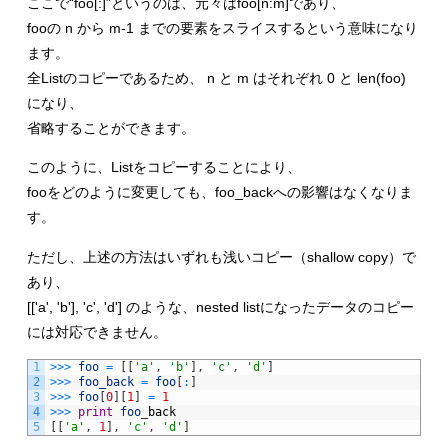
ここで“foo[:]”というのは、元々はfoo[n:m]であり、
fooの n から m-1 までの要素をスライスするという意味になり
ます。
全Listのコピーであるため、 n と m はそれぞれ 0 と len(foo)
になり、
省略することができます。
このように、Listをコピーすることにより、
fooをどのように変更しても、foo_backへの影響はなくなりま
す。
ただし、上述の方法はいずれも浅いコピー（shallow copy）で
あり、
[['a', 'b'], 'c', 'd'] のような、nested listになったデータのコピー
には対応できません。
1
>>>
foo
=
[
[
'a'
,
'b'
]
,
'c'
,
'd'
]
2
>>>
foo_back
=
foo
[
:
]
3
>>>
foo
[
0
]
[
1
]
=
1
4
>>>
print
foo
_
back
5
[
[
'a'
,
1
]
,
'c'
,
'd'
]