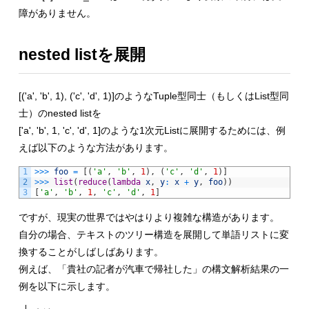
障がありません。
nested listを展開
[('a', 'b', 1), ('c', 'd', 1)]のようなTuple型同士（もしくはList型同
士）のnested listを
['a', 'b', 1, 'c', 'd', 1]のような1次元Listに展開するためには、例
えば以下のような方法があります。
1
>>>
foo
=
[
(
'a'
,
'b'
,
1
)
,
(
'c'
,
'd'
,
1
)
]
2
>>>
list
(
reduce
(
lambda
x
,
y
:
x
+
y
,
foo
)
)
3
[
'a'
,
'b'
,
1
,
'c'
,
'd'
,
1
]
ですが、現実の世界ではやはりより複雑な構造があります。
自分の場合、テキストのツリー構造を展開して単語リストに変
換することがしばしばあります。
例えば、「貴社の記者が汽車で帰社した」の構文解析結果の一
例を以下に示します。