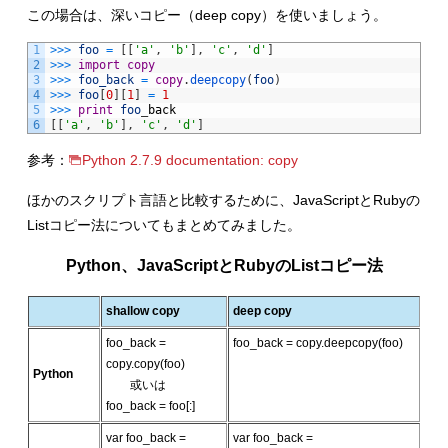
この場合は、深いコピー（deep copy）を使いましょう。
1
>>>
foo
=
[
[
'a'
,
'b'
]
,
'c'
,
'd'
]
2
>>>
import
copy
3
>>>
foo_back
=
copy
.
deepcopy
(
foo
)
4
>>>
foo
[
0
]
[
1
]
=
1
5
>>>
print
foo
_
back
6
[
[
'a'
,
'b'
]
,
'c'
,
'd'
]
参考：
Python 2.7.9 documentation: copy
ほかのスクリプト言語と比較するために、JavaScriptとRubyの
Listコピー法についてもまとめてみました。
Python、JavaScriptとRubyのListコピー法
shallow copy
deep copy
foo_back =
foo_back = copy.deepcopy(foo)
copy.copy(foo)
Python
或いは
foo_back = foo[:]
var foo_back =
var foo_back =