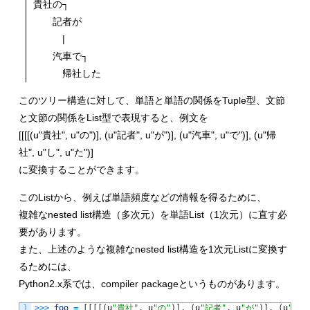
貴社の┐
記者が
|
汽車で┐
帰社した
このツリー構造に対して、単語と単語の関係をTuple型、文節
と文節の関係をList型で表現すると、例文を
[[[[(u"貴社", u"の")], (u"記者", u"が")], (u"汽車", u"で")], (u"帰
社", u"し", u"た")]
に変換することができます。
このListから、例えば単語頻度などの情報を得るために、
複雑なnested list構造（多次元）を単語List（1次元）に直す必
要があります。
また、上述のような複雑なnested list構造を1次元Listに変換す
るためには、
Python2.x系では、compiler packageというものがあります。
1
>>>
foo
=
[
[
[
[
(
u
"貴社"
,
u
"の"
)
]
,
(
u
"記者"
,
u
"が"
)
]
,
(
u
"汽車