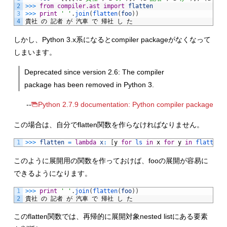
2
>>>
from
compiler.ast
import
flatten
3
>>>
print
' '
.
join
(
flatten
(
foo
)
)
4
貴社
の
記者
が
汽車
で
帰社
し
た
しかし、Python 3.x系になるとcompiler packageがなくなって
しまいます。
Deprecated since version 2.6: The compiler
package has been removed in Python 3.
--
Python 2.7.9 documentation: Python compiler package
この場合は、自分でflatten関数を作らなければなりません。
1
>>>
flatten
=
lambda
x
:
[
y
for
ls 
in
x
for
y
in
flatten
(
このように展開用の関数を作っておけば、fooの展開が容易に
できるようになります。
1
>>>
print
' '
.
join
(
flatten
(
foo
)
)
2
貴社
の
記者
が
汽車
で
帰社
し
た
このflatten関数では、再帰的に展開対象nested listにある要素