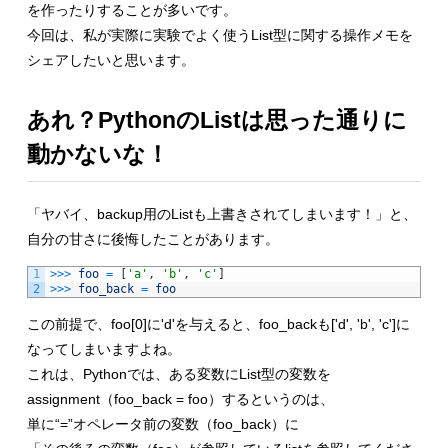
を作ったりすることが多いです。
今回は、私が実際に実験でよく使うList型に関する操作メモを
シェアしたいと思います。
あれ？PythonのListは思った通りに
動かないな！
「ヤバイ、backup用のListも上書きされてしまいます！」と、
自分の甘さに後悔したことがあります。
1
>>>
foo
=
[
'a'
,
'b'
,
'c'
]
2
>>>
foo_back
=
foo
この前提で、foo[0]に'd'を与えると、foo_backも['d', 'b', 'c']に
なってしまいますよね。
これは、Pythonでは、ある変数にList型の変数を
assignment（foo_back = foo）するというのは、
単に“=”オペレータ前の変数（foo_back）に