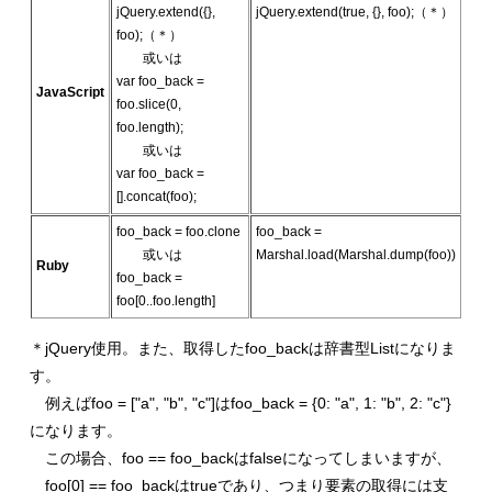
jQuery.extend({},
jQuery.extend(true, {}, foo);（＊）
foo);（＊）
或いは
var foo_back =
JavaScript
foo.slice(0,
foo.length);
或いは
var foo_back =
[].concat(foo);
foo_back = foo.clone
foo_back =
或いは
Marshal.load(Marshal.dump(foo))
Ruby
foo_back =
foo[0..foo.length]
＊jQuery使用。また、取得したfoo_backは辞書型Listになりま
す。
例えばfoo = ["a", "b", "c"]はfoo_back = {0: "a", 1: "b", 2: "c"}
になります。
この場合、foo == foo_backはfalseになってしまいますが、
foo[0] == foo_backはtrueであり、つまり要素の取得には支