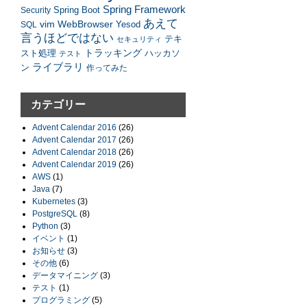
Spring Framework
Security
Spring Boot
あえて
vim
WebBrowser
SQL
Yesod
言うほどではない
テキ
セキュリティ
トラッキング
スト処理
ハッカソ
テスト
ライブラリ
ン
作ってみた
カテゴリー
Advent Calendar 2016
(26)
Advent Calendar 2017
(26)
Advent Calendar 2018
(26)
Advent Calendar 2019
(26)
AWS
(1)
Java
(7)
Kubernetes
(3)
PostgreSQL
(8)
Python
(3)
イベント
(1)
お知らせ
(3)
その他
(6)
データマイニング
(3)
テスト
(1)
プログラミング
(5)