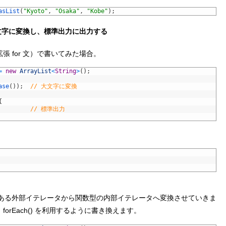
asList
(
"Kyoto"
,
"Osaka"
,
"Kobe"
)
;
文字に変換し、標準出力に出力する
張 for 文）で書いてみた場合。
=
new
ArrayList
<
String
>
(
)
;
ase
(
)
)
;
// 大文字に変換
{
// 標準出力
ある外部イテレータから関数型の内部イテレータへ変換させていきま
forEach() を利用するように書き換えます。