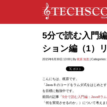
5分で読む入門編：
ション編（1）
2015年6月30日 13:00
|
By
梶原 知恵
|
Categories:
こんにちは、梶原です。
「Java 8 のコードをラムダ式をはじ
を目標に勉強中です。
前回の記事「
5分で読む入門編：Java8ラ
「何を実現させるのか」）について考えま