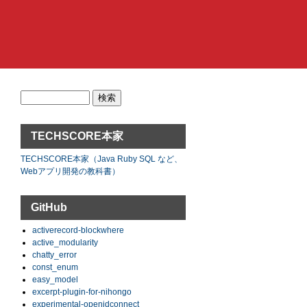
検
索:
TECHSCORE本家
TECHSCORE本家（Java Ruby SQL など、
Webアプリ開発の教科書）
GitHub
activerecord-blockwhere
active_modularity
chatty_error
const_enum
easy_model
excerpt-plugin-for-nihongo
experimental-openidconnect