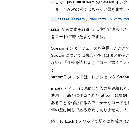
そこで、java.util.stream の S
しましたが次の例ではちゃんと書きます。
1
cities
.
stream
(
)
.
map
(
city
->
city
.
to
cities から要素を取得 → 大文字に変
をコードに書いたようですね。
Stream インターフェースを利用した
Stream については機会があればまと
ない」「仕様を読むようにコード書くこと
す。
stream() メソッドはコレクションを St
map() メソッドは連続した入力を連続した
適用し、新たに作成された Stream 
あることを保証するので、安全なコードを
値の型は同じである必要はありません。入
続く forEach() メソッドで新たに作