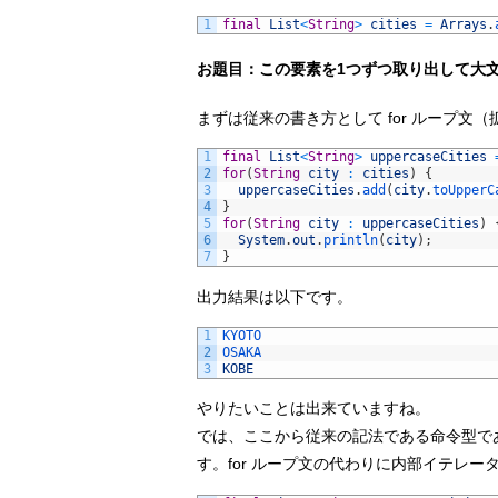
1
final
List
<
String
>
cities
=
Arrays
.
お題目：この要素を1つずつ取り出して大
まずは従来の書き方として for ループ文（拡
1
final
List
<
String
>
uppercaseCities
2
for
(
String
city
:
cities
)
{
3
uppercaseCities
.
add
(
city
.
toUpperC
4
}
5
for
(
String
city
:
uppercaseCities
)
6
System
.
out
.
println
(
city
)
;
7
}
出力結果は以下です。
1
KYOTO
2
OSAKA
3
KOBE
やりたいことは出来ていますね。
では、ここから従来の記法である命令型で
す。for ループ文の代わりに内部イテレータ 