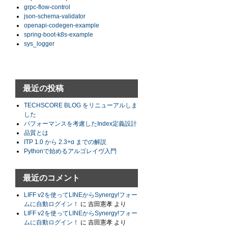
grpc-flow-control
json-schema-validator
openapi-codegen-example
spring-boot-k8s-example
sys_logger
最近の投稿
TECHSCORE BLOG をリニューアルしま
した
パフォーマンスを考慮したIndex定義設計
品質とは
ITP 1.0 から 2.3+α までの解説
Pythonで始めるアルゴレイヴ入門
最近のコメント
LIFF v2を使ってLINEからSynergy!フォー
ムに自動ログイン！
に
吉田憲孝
より
LIFF v2を使ってLINEからSynergy!フォー
ムに自動ログイン！
に
吉田憲孝
より