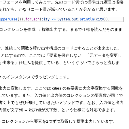
tream インターフェースを利用してみます。先のコード例では標準出力処理は省略
それでも、かなりコード量が減っていることが分かると思います。
UpperCase
(
)
)
.
forEach
(
city
->
System
.
out
.
println
(
city
)
)
;
換したコレクションを作成 → 標準出力する。まるで仕様を読んだそのまま
ことで、連続して関数を呼び出す構成のコードにすることが出来ました。
めることにするので、ここでは「要素を保存しない」「元データを変更し
が出来る」仕組みを提供している、というぐらいでさらっと流しま
ream のインスタンスでラッピングします。
出力に変換します。ここでは cities の各要素に大文字変換する関数を
に集約しています。また、入力値と出力値のコレクションの要素数が同じで
書く上でもぜひ利用していきたいメソッドです。なお、入力値と出力
力値が文字列 → 出力値が文字数、という仕様にも対応できます。
成されたコレクションから要素を1つずつ取得して標準出力しています。