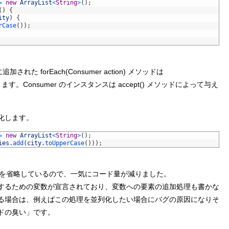
=
new
ArrayList
<
String
>
(
)
;
(
)
{
ity
)
{
rCase
(
)
)
;
追加された forEach(Consumer
action) メソッドは
を引数にとります。Consumer のインスタンスは accept() メソッドによって与え
化します。
=
new
ArrayList
<
String
>
(
)
;
ies
.
add
(
city
.
toUpperCase
(
)
)
)
;
の記述を省略しているので、一気にコード量が減りました。
するための変数が宣言されており、変数への要素の追加処理も書かな
る場合は、例えばこの処理を並列化したい場合にバグの原因になりそ
ドの臭い」です。