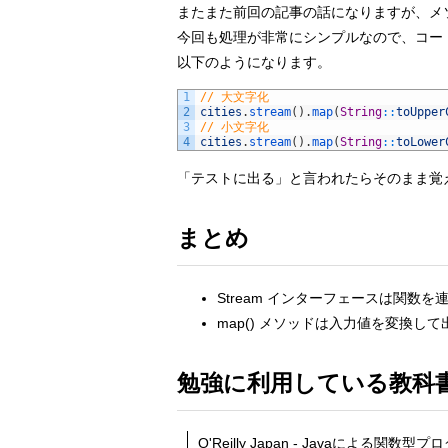
またまた前回の記事の話になりますが、メ
今回も処理が非常にシンプルなので、コー
以下のようになります。
1
// 大文字化
2
cities
.
stream
(
)
.
map
(
String
::
toUpper
3
// 小文字化
4
cities
.
stream
(
)
.
map
(
String
::
toLower
「テストに出る」と言われたらそのまま覚
まとめ
Stream インターフェースは関
map() メソッドは入力値を変換し
勉強に利用している教科
O'Reilly Japan - Javaによる関