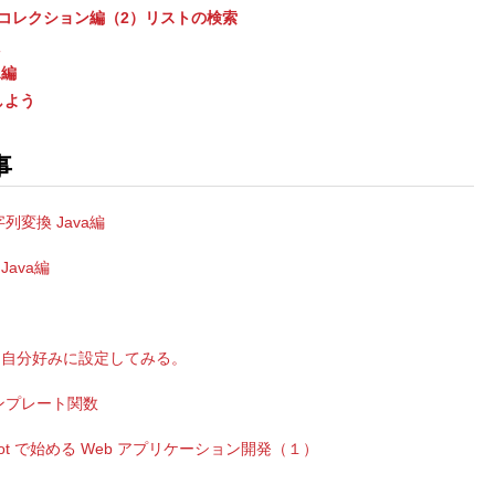
式 コレクション編（2）リストの検索
た
a編
理しよう
事
列変換 Java編
ava編
ーマッタを自分好みに設定してみる。
ンプレート関数
pring Boot で始める Web アプリケーション開発（１）