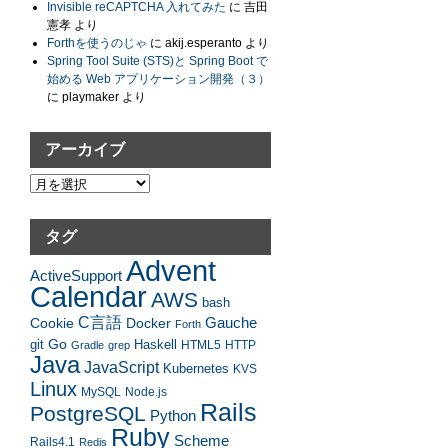
Invisible reCAPTCHA 入れてみた
に
吉田
憲孝
より
Forthを使うのじゃ
に
akij.esperanto
より
Spring Tool Suite (STS)と Spring Boot で
始める Web アプリケーション開発（３）
に
playmaker
より
アーカイブ
ア
ー
カ
タグ
イ
Advent
ブ
ActiveSupport
Calendar
AWS
bash
C言語
Gauche
Cookie
Docker
Forth
Go
Haskell
git
HTML5
HTTP
Gradle
grep
Java
JavaScript
Kubernetes
KVS
Linux
MySQL
Node.js
Rails
PostgreSQL
Python
Ruby
Scheme
Rails4.1
Redis