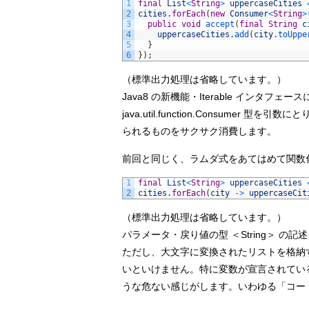
1
final
List
<
String
>
uppercaseCities
2
cities
.
forEach
(
new
Consumer
<
String
>
3
public
void
accept
(
final
String
c
4
uppercaseCities
.
add
(
city
.
toUppe
5
}
6
}
)
;
（標準出力処理は省略しています。）
Java8 の新機能・Iterable インタフェースに
java.util.function.Consumer 型
られるものをサクサク消費します。
前回と同じく、ラムダ式をあてはめて関数
1
final
List
<
String
>
uppercaseCities
2
cities
.
forEach
(
city
->
uppercaseCit
（標準出力処理は省略しています。）
パラメータ・戻り値の型 ＜String＞ 
ただし、大文字に変換されたリストを格納
いといけません。特に変数が宣言されてい
うな危ない感じがします。いわゆる「コー