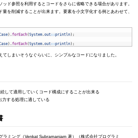
ソッド参照を利用するとコードをさらに省略できる場合があります。
ド量を削減することが出来ます。要素を小文字化する例とあわせて、
Case
)
.
forEach
(
System
.
out
::
println
)
;
Case
)
.
forEach
(
System
.
out
::
println
)
;
えてしまいそうなぐらいに、シンプルなコードになりました。
数を連続して適用していくコード構成にすることが出来る
て出力する処理に適している
書
数型プログラミング（Venkat Subramaniam 著）（株式会社プログラミ