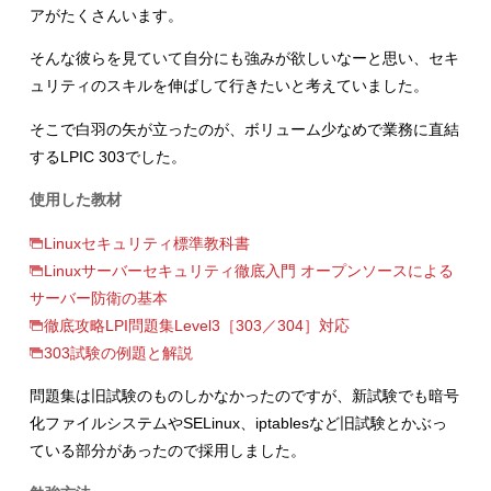
アがたくさんいます。
そんな彼らを見ていて自分にも強みが欲しいなーと思い、セキ
ュリティのスキルを伸ばして行きたいと考えていました。
そこで白羽の矢が立ったのが、ボリューム少なめで業務に直結
するLPIC 303でした。
使用した教材
Linuxセキュリティ標準教科書
Linuxサーバーセキュリティ徹底入門 オープンソースによる
サーバー防衛の基本
徹底攻略LPI問題集Level3［303／304］対応
303試験の例題と解説
問題集は旧試験のものしかなかったのですが、新試験でも暗号
化ファイルシステムやSELinux、iptablesなど旧試験とかぶっ
ている部分があったので採用しました。