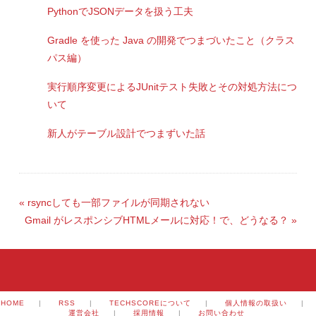
PythonでJSONデータを扱う工夫
Gradle を使った Java の開発でつまづいたこと（クラス
パス編）
実行順序変更によるJUnitテスト失敗とその対処方法につ
いて
新人がテーブル設計でつまずいた話
«
rsyncしても一部ファイルが同期されない
Gmail がレスポンシブHTMLメールに対応！で、どうなる？
»
HOME
|
RSS
|
TECHSCOREについて
|
個人情報の取扱い
|
運営会社
|
採用情報
|
お問い合わせ