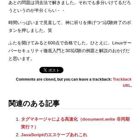
あとの問題は消去法で解きました。それでも多分いけてるだろ
うというのが半分くらい・・
時間いっぱいまで見直して、神に祈りを捧げつつ試験終了のボ
タンを押しました。笑
ふたを開けてみると600点で合格でした。ひとえに、Linuxサー
バーセキュリティ徹底入門と303試験の例題と解説のおかげだ
と思います。
Comments are closed, but you can leave a trackback:
Trackback
URL
.
関連のある記事
タグマネージャによる高速化（document.write 非同期
実行？）
JavaScriptのエスケープあれこれ