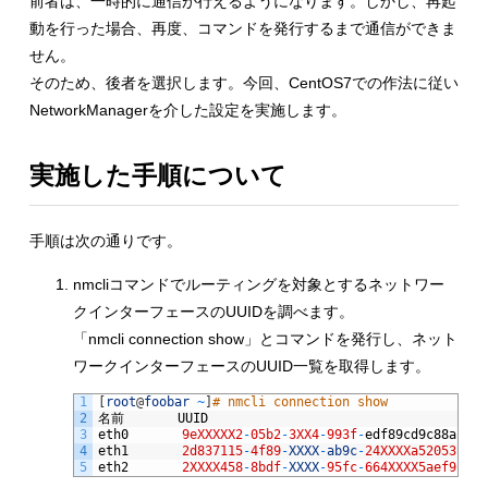
前者は、一時的に通信が行えるようになります。しかし、再起
動を行った場合、再度、コマンドを発行するまで通信ができま
せん。
そのため、後者を選択します。今回、CentOS7での作法に従い
NetworkManagerを介した設定を実施します。
実施した手順について
手順は次の通りです。
nmcliコマンドでルーティングを対象とするネットワー
クインターフェースのUUIDを調べます。
「nmcli connection show」とコマンドを発行し、ネット
ワークインターフェースのUUID一覧を取得します。
1
[
root
@
foobar
~
]
# nmcli connection show
2
名前
UUID
タ
3
eth0
9eXXXXX2
-
05b2
-
3XX4
-
993f
-
edf89cd9c88a
80
4
eth1
2d837115
-
4f89
-
XXXX
-
ab9c
-
24XXXXa520531
8
5
eth2
2XXXX458
-
8bdf
-
XXXX
-
95fc
-
664XXXX5aef9
80