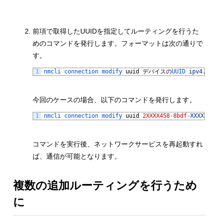
前項で取得したUUIDを指定してルーティングを行うた
めのコマンドを発行します。フォーマットは次の通りで
す。
1
nmcli 
connection 
modify 
uuid
デバイスの
UUID 
ipv4
.
rou
今回のケースの場合、以下のコマンドを発行します。
1
nmcli 
connection 
modify 
uuid
2XXXX458
-
8bdf
-
XXXX
-
95f
コマンドを実行後、ネットワークサービスを再起動すれ
ば、通信が可能となります。
複数の追加ルーティングを行うため
に