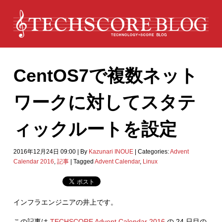
CentOS7で複数ネット
ワークに対してスタテ
ィックルートを設定
2016年12月24日 09:00
|
By
Kazunari INOUE
|
Categories:
Advent
Calendar 2016
,
記事
|
Tagged
Advent Calendar
,
Linux
インフラエンジニアの井上です。
この記事は
TECHSCORE Advent Calendar 2016
の 24 日目の