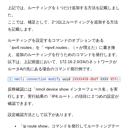
上記では、ルーティングを１つだけ追加する方法を記載しまし
た。
ここでは、補足として、2つ以上ルーティングを追加する方法
を記載します。
ルーティングを設定するコマンドのオプションである
「ipv4.routes」を「 +ipv4.routes」（＋が増えた）に書き換
え、追加のルーティングを行うためのコマンドを発行します。
以下は、上記前提において、172.16.2.0/24のネットワークが
ルータAの先にある場合のコマンド発行例です。
1
nmcli 
connection 
modify 
uuid
2XXXX458
-
8bdf
-
XXXX
-
95fc
-
664
反映確認には「
nmcli
device show インターフェース名」を実
行します。実行結果の「IP4.ルート」の項目に２つめの設定が
確認できます。
設定確認方法として以下があります。
「ip route show」コマンドを発行してルーティングテー