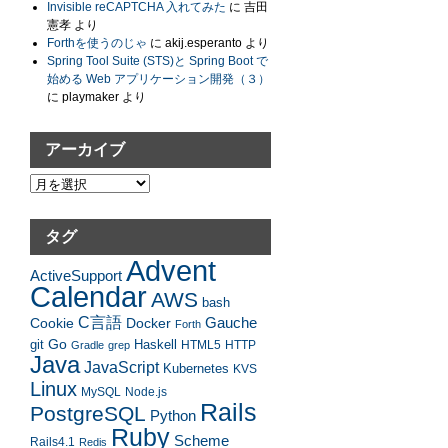
Invisible reCAPTCHA 入れてみた
に
吉田
憲孝
より
Forthを使うのじゃ
に
akij.esperanto
より
Spring Tool Suite (STS)と Spring Boot で
始める Web アプリケーション開発（３）
に
playmaker
より
アーカイブ
ア
ー
カ
タグ
イ
Advent
ブ
ActiveSupport
Calendar
AWS
bash
C言語
Gauche
Cookie
Docker
Forth
Go
Haskell
git
HTML5
HTTP
Gradle
grep
Java
JavaScript
Kubernetes
KVS
Linux
MySQL
Node.js
Rails
PostgreSQL
Python
Ruby
Scheme
Rails4.1
Redis