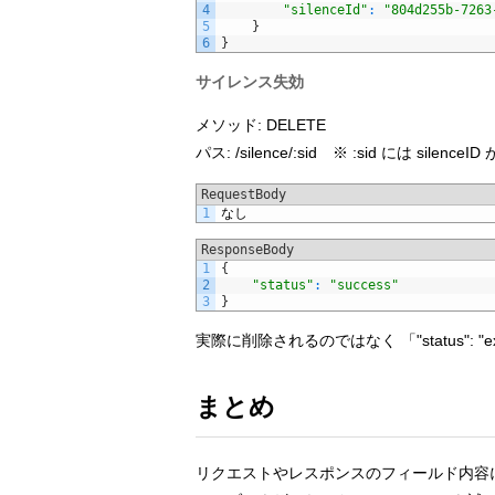
4
"silenceId"
:
"804d255b-7263
5
}
6
}
サイレンス失効
メソッド: DELETE
パス: /silence/:sid ※ :sid には silenc
RequestBody
1
なし
ResponseBody
1
{
2
"status"
:
"success"
3
}
実際に削除されるのではなく 「"status":
まとめ
リクエストやレスポンスのフィールド内容には触れ