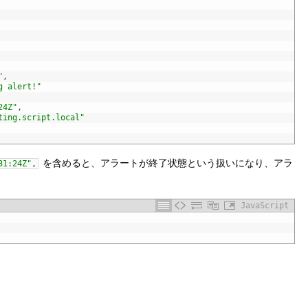
"
,
g alert!"
24Z"
,
ting.script.local"
を含めると、アラートが終了状態という扱いになり、アラ
31:24Z"
,
JavaScript