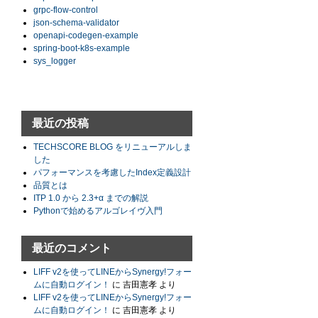
grpc-flow-control
json-schema-validator
openapi-codegen-example
spring-boot-k8s-example
sys_logger
最近の投稿
TECHSCORE BLOG をリニューアルしま
した
パフォーマンスを考慮したIndex定義設計
品質とは
ITP 1.0 から 2.3+α までの解説
Pythonで始めるアルゴレイヴ入門
最近のコメント
LIFF v2を使ってLINEからSynergy!フォー
ムに自動ログイン！
に
吉田憲孝
より
LIFF v2を使ってLINEからSynergy!フォー
ムに自動ログイン！
に
吉田憲孝
より