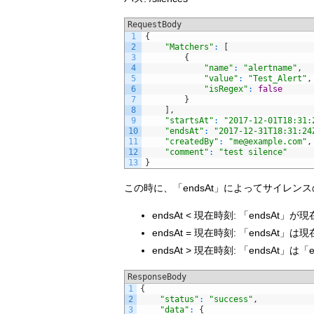
RequestBody
1
{
2
"Matchers"
:
[
3
{
4
"name"
:
"alertname"
,
5
"value"
:
"Test_Alert"
,
6
"isRegex"
:
false
7
}
8
]
,
9
"startsAt"
:
"2017-12-01T18:31:
10
"endsAt"
:
"2017-12-31T18:31:24
11
"createdBy"
:
"
me@example.com
"
,
12
"comment"
:
"test silence"
13
}
この時に、「endsAt」によってサイレン
endsAt < 現在時刻: 「endsAt」が現
endsAt = 現在時刻: 「endsAt」は現
endsAt > 現在時刻: 「endsAt」は「e
ResponseBody
1
{
2
"status"
:
"success"
,
3
"data"
:
{