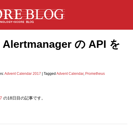
Alertmanager の API を
es:
Advent Calendar 2017
|
Tagged
Advent Calendar
,
Prometheus
7
の18日目の記事です。