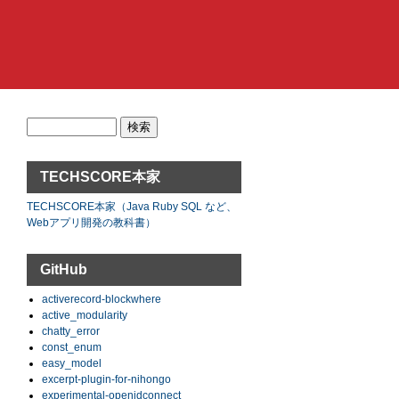
検
索:
TECHSCORE本家
TECHSCORE本家（Java Ruby SQL など、
Webアプリ開発の教科書）
GitHub
activerecord-blockwhere
active_modularity
chatty_error
const_enum
easy_model
excerpt-plugin-for-nihongo
experimental-openidconnect