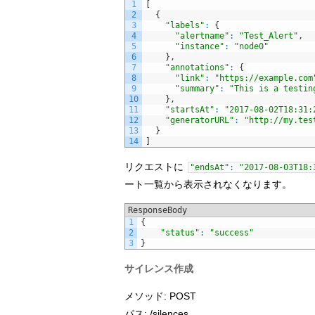
1
[
2
{
3
"labels"
:
{
4
"alertname"
:
"Test_Alert"
,
5
"instance"
:
"node0"
6
}
,
7
"annotations"
:
{
8
"link"
:
"https://example.com
9
"summary"
:
"This is a testin
10
}
,
11
"startsAt"
:
"2017-08-02T18:31:
12
"generatorURL"
:
"http://my.tes
13
}
14
]
リクエストに
"endsAt"
:
"2017-08-03T18:
ート一覧から表示されなくなります。
ResponseBody
1
{
2
"status"
:
"success"
3
}
サイレンス作成
メソッド: POST
パス: /silences