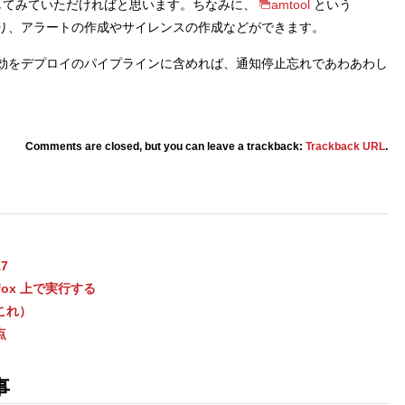
試してみていただければと思います。ちなみに、
amtool
という
供されており、アラートの作成やサイレンスの作成などができます。
効をデプロイのパイプラインに含めれば、通知停止忘れであわあわし
Comments are closed, but you can leave a trackback:
Trackback URL
.
17
fox 上で実行する
これ）
点
事