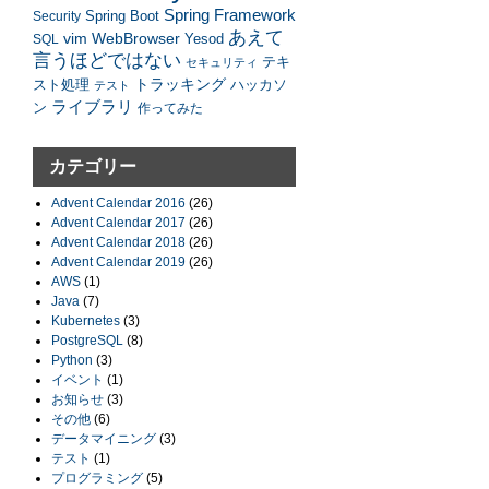
Spring Framework
Security
Spring Boot
あえて
vim
WebBrowser
SQL
Yesod
言うほどではない
テキ
セキュリティ
トラッキング
スト処理
ハッカソ
テスト
ライブラリ
ン
作ってみた
カテゴリー
Advent Calendar 2016
(26)
Advent Calendar 2017
(26)
Advent Calendar 2018
(26)
Advent Calendar 2019
(26)
AWS
(1)
Java
(7)
Kubernetes
(3)
PostgreSQL
(8)
Python
(3)
イベント
(1)
お知らせ
(3)
その他
(6)
データマイニング
(3)
テスト
(1)
プログラミング
(5)